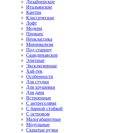
Дизайнерские
Итальянские
Кантри
Классические
Лофт
Модерн
Прованс
Неоклассика
Минимализм
Под старину
Скандинавские
Элитные
Эксклюзивные
Хай-тек
Особенности
Для студии
Для хрущевки
Для дачи
Встроенные
С антресолями
С барной стойкой
С островом
Малогабаритные
Модульные
Скрытые ручки