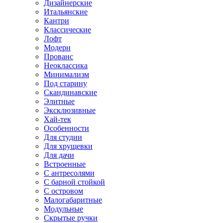
Дизайнерские
Итальянские
Кантри
Классические
Лофт
Модерн
Прованс
Неоклассика
Минимализм
Под старину
Скандинавские
Элитные
Эксклюзивные
Хай-тек
Особенности
Для студии
Для хрущевки
Для дачи
Встроенные
С антресолями
С барной стойкой
С островом
Малогабаритные
Модульные
Скрытые ручки