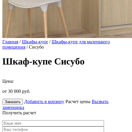
Главная
/
Шкафы-купе
/
Шкафы-купе для маленького
помещения
/ Сисубо
Шкаф-купе Сисубо
Цена:
от 30 000
руб.
Добавить в корзину
Расчет цены
Вызвать
Заказать
замерщика
Получить расчет