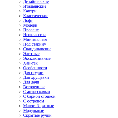
Дизайнерские
Итальянские
Кантри
Классические
Лофт
Модерн
Прованс
Неоклассика
Минимализм
Под старину
Скандинавские
Элитные
Эксклюзивные
Хай-тек
Особенности
Для студии
Для хрущевки
Для дачи
Встроенные
С антресолями
С барной стойкой
С островом
Малогабаритные
Модульные
Скрытые ручки