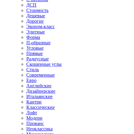
ДСП
Стоимость
Дешевые
Дорогие
Эконом-класс
Элитные
Форма
П-образные
Угловые
Прямые
Радиусные
Скошенные углы
Стиль
Современные
Евро
Английские
Дизайнерские
Итальянские
Кантри
Классические
Лофт
Модерн
Прованс
Неоклассика