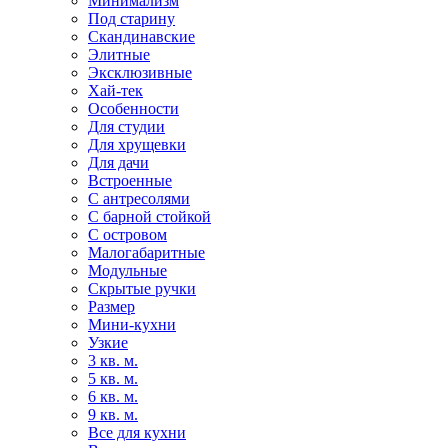
Минимализм
Под старину
Скандинавские
Элитные
Эксклюзивные
Хай-тек
Особенности
Для студии
Для хрущевки
Для дачи
Встроенные
С антресолями
С барной стойкой
С островом
Малогабаритные
Модульные
Скрытые ручки
Размер
Мини-кухни
Узкие
3 кв. м.
5 кв. м.
6 кв. м.
9 кв. м.
Все для кухни