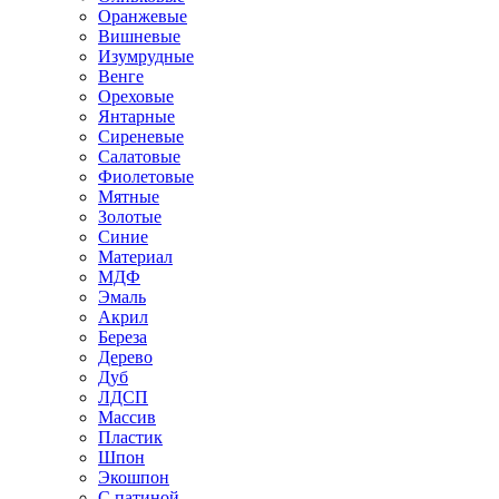
Оранжевые
Вишневые
Изумрудные
Венге
Ореховые
Янтарные
Сиреневые
Салатовые
Фиолетовые
Мятные
Золотые
Синие
Материал
МДФ
Эмаль
Акрил
Береза
Дерево
Дуб
ЛДСП
Массив
Пластик
Шпон
Экошпон
С патиной