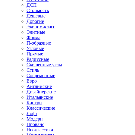
ДСП
Стоимость
Дешевые
Дорогие
Эконом-класс
Элитные
Форма
П-образные
Угловые
Прямые
Радиусные
Скошенные углы
Стиль
Современные
Евро
Английские
Дизайнерские
Итальянские
Кантри
Классические
Лофт
Модерн
Прованс
Неоклассика