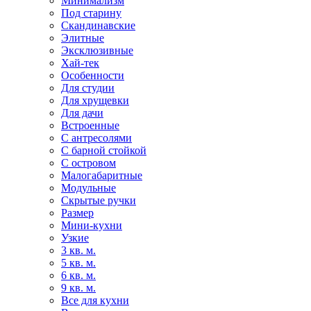
Минимализм
Под старину
Скандинавские
Элитные
Эксклюзивные
Хай-тек
Особенности
Для студии
Для хрущевки
Для дачи
Встроенные
С антресолями
С барной стойкой
С островом
Малогабаритные
Модульные
Скрытые ручки
Размер
Мини-кухни
Узкие
3 кв. м.
5 кв. м.
6 кв. м.
9 кв. м.
Все для кухни