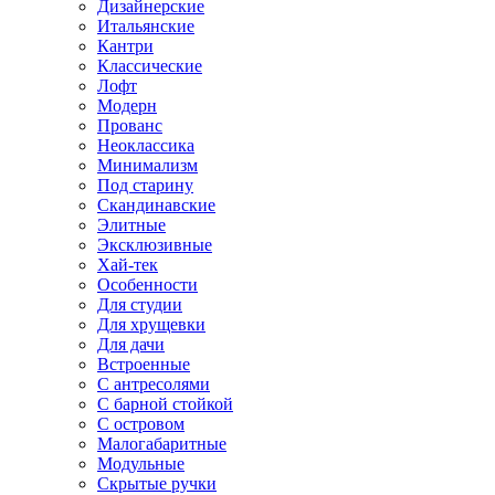
Дизайнерские
Итальянские
Кантри
Классические
Лофт
Модерн
Прованс
Неоклассика
Минимализм
Под старину
Скандинавские
Элитные
Эксклюзивные
Хай-тек
Особенности
Для студии
Для хрущевки
Для дачи
Встроенные
С антресолями
С барной стойкой
С островом
Малогабаритные
Модульные
Скрытые ручки