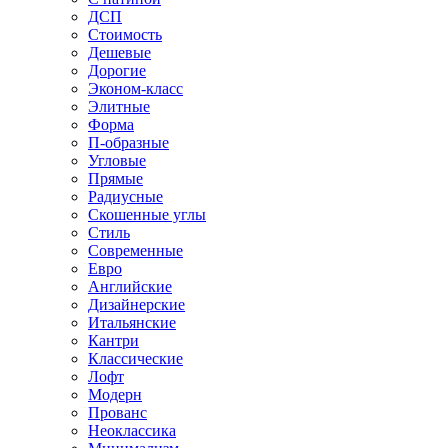
ДСП
Стоимость
Дешевые
Дорогие
Эконом-класс
Элитные
Форма
П-образные
Угловые
Прямые
Радиусные
Скошенные углы
Стиль
Современные
Евро
Английские
Дизайнерские
Итальянские
Кантри
Классические
Лофт
Модерн
Прованс
Неоклассика