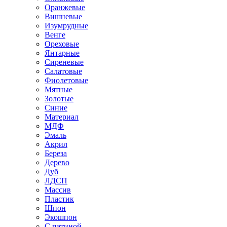
Оранжевые
Вишневые
Изумрудные
Венге
Ореховые
Янтарные
Сиреневые
Салатовые
Фиолетовые
Мятные
Золотые
Синие
Материал
МДФ
Эмаль
Акрил
Береза
Дерево
Дуб
ЛДСП
Массив
Пластик
Шпон
Экошпон
С патиной