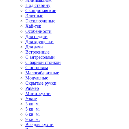
Минимализм
Под старину
Скандинавские
Элитные
Эксклюзивные
Хай-тек
Особенности
Для студии
Для хрущевки
Для дачи
Встроенные
С антресолями
С барной стойкой
С островом
Малогабаритные
Модульные
Скрытые ручки
Размер
Мини-кухни
Узкие
3 кв. м.
5 кв. м.
6 кв. м.
9 кв. м.
Все для кухни