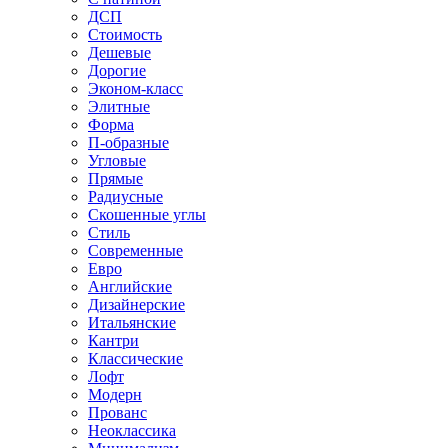
ДСП
Стоимость
Дешевые
Дорогие
Эконом-класс
Элитные
Форма
П-образные
Угловые
Прямые
Радиусные
Скошенные углы
Стиль
Современные
Евро
Английские
Дизайнерские
Итальянские
Кантри
Классические
Лофт
Модерн
Прованс
Неоклассика