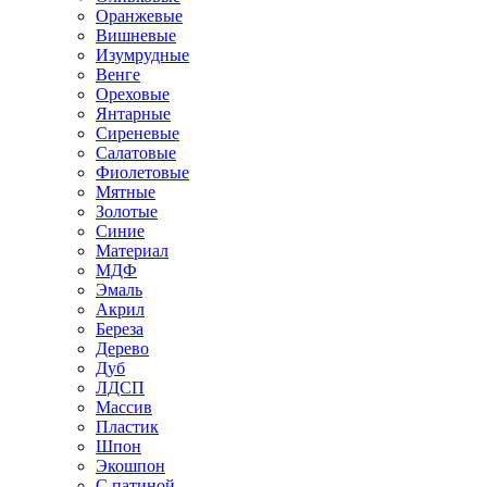
Оранжевые
Вишневые
Изумрудные
Венге
Ореховые
Янтарные
Сиреневые
Салатовые
Фиолетовые
Мятные
Золотые
Синие
Материал
МДФ
Эмаль
Акрил
Береза
Дерево
Дуб
ЛДСП
Массив
Пластик
Шпон
Экошпон
С патиной