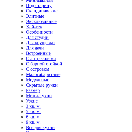
Минимализм
Под старину
Скандинавские
Элитные
Эксклюзивные
Хай-тек
Особенности
Для студии
Для хрущевки
Для дачи
Встроенные
С антресолями
С барной стойкой
С островом
Малогабаритные
Модульные
Скрытые ручки
Размер
Мини-кухни
Узкие
3 кв. м.
5 кв. м.
6 кв. м.
9 кв. м.
Все для кухни