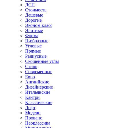
ДСП
Стоимость
Дешевые
Дорогие
Эконом-класс
Элитные
Форма
П-образные
Угловые
Прямые
Радиусные
Скошенные углы
Стиль
Современные
Евро
Английские
Дизайнерские
Итальянские
Кантри
Классические
Лофт
Модерн
Прованс
Неоклассика