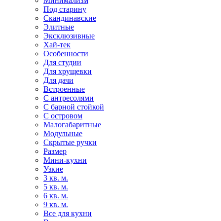
Минимализм
Под старину
Скандинавские
Элитные
Эксклюзивные
Хай-тек
Особенности
Для студии
Для хрущевки
Для дачи
Встроенные
С антресолями
С барной стойкой
С островом
Малогабаритные
Модульные
Скрытые ручки
Размер
Мини-кухни
Узкие
3 кв. м.
5 кв. м.
6 кв. м.
9 кв. м.
Все для кухни