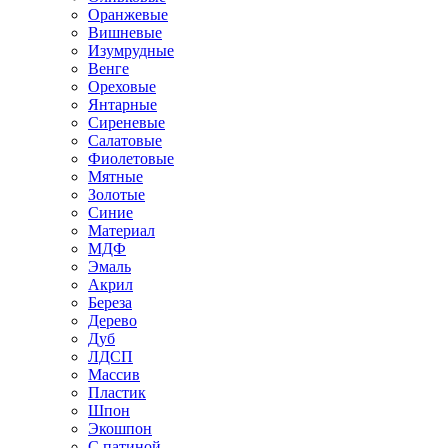
Оранжевые
Вишневые
Изумрудные
Венге
Ореховые
Янтарные
Сиреневые
Салатовые
Фиолетовые
Мятные
Золотые
Синие
Материал
МДФ
Эмаль
Акрил
Береза
Дерево
Дуб
ЛДСП
Массив
Пластик
Шпон
Экошпон
С патиной