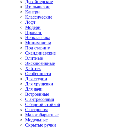
Дизайнерские
Итальянские
Кантри
Классические
Лофт
Модерн
Прованс
Неоклассика
Минимализм
Под старину
Скандинавские
Элитные
Эксклюзивные
Хай-тек
Особенности
Для студии
Для хрущевки
Для дачи
Встроенные
С антресолями
С барной стойкой
С островом
Малогабаритные
Модульные
Скрытые ручки