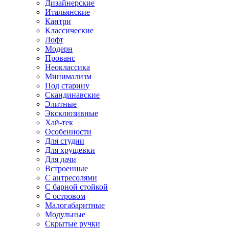
Дизайнерские
Итальянские
Кантри
Классические
Лофт
Модерн
Прованс
Неоклассика
Минимализм
Под старину
Скандинавские
Элитные
Эксклюзивные
Хай-тек
Особенности
Для студии
Для хрущевки
Для дачи
Встроенные
С антресолями
С барной стойкой
С островом
Малогабаритные
Модульные
Скрытые ручки