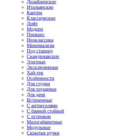
Дизайнерские
Итальянские
Кантри
Классические
Лофт
Модерн
Прованс
Неоклассика
Минимализм
Под старину
Скандинавские
Элитные
Эксклюзивные
Хай-тек
Особенности
Для студии
Для хрущевки
Для дачи
Встроенные
С антресолями
С барной стойкой
С островом
Малогабаритные
Модульные
Скрытые ручки