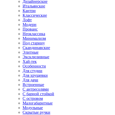
Дизайнерские
Итальянские
Кантри
Классические
Лофт
Модерн
Прованс
Неоклассика
Минимализм
Под старину
Скандинавские
Элитные
Эксклюзивные
Хай-тек
Особенности
Для студии
Для хрущевки
Для дачи
Встроенные
С антресолями
С барной стойкой
С островом
Малогабаритные
Модульные
Скрытые ручки