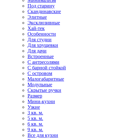
Минимализм
Под старину
Скандинавские
Элитные
Эксклюзивные
Хай-тек
Особенности
Для студии
Для хрущевки
Для дачи
Встроенные
С антресолями
С барной стойкой
С островом
Малогабаритные
Модульные
Скрытые ручки
Размер
Мини-кухни
Узкие
3 кв. м.
5 кв. м.
6 кв. м.
9 кв. м.
Все для кухни