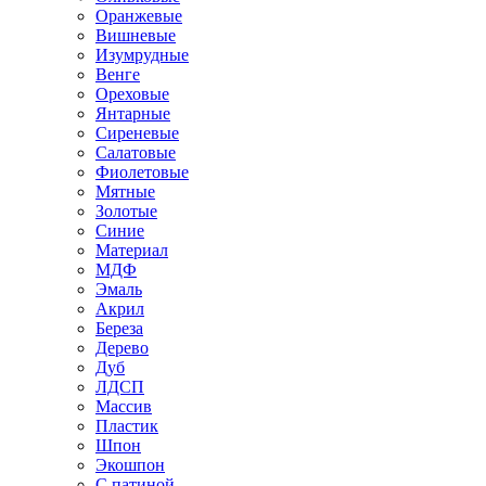
Оранжевые
Вишневые
Изумрудные
Венге
Ореховые
Янтарные
Сиреневые
Салатовые
Фиолетовые
Мятные
Золотые
Синие
Материал
МДФ
Эмаль
Акрил
Береза
Дерево
Дуб
ЛДСП
Массив
Пластик
Шпон
Экошпон
С патиной