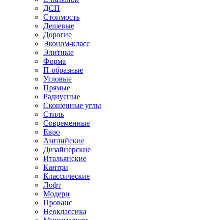
ДСП
Стоимость
Дешевые
Дорогие
Эконом-класс
Элитные
Форма
П-образные
Угловые
Прямые
Радиусные
Скошенные углы
Стиль
Современные
Евро
Английские
Дизайнерские
Итальянские
Кантри
Классические
Лофт
Модерн
Прованс
Неоклассика