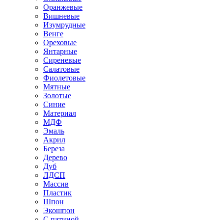
Оранжевые
Вишневые
Изумрудные
Венге
Ореховые
Янтарные
Сиреневые
Салатовые
Фиолетовые
Мятные
Золотые
Синие
Материал
МДФ
Эмаль
Акрил
Береза
Дерево
Дуб
ЛДСП
Массив
Пластик
Шпон
Экошпон
С патиной