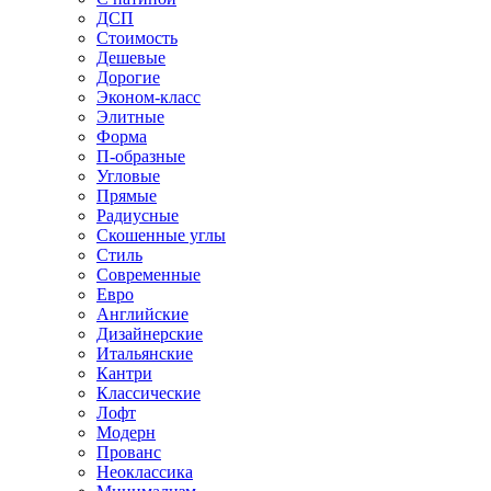
ДСП
Стоимость
Дешевые
Дорогие
Эконом-класс
Элитные
Форма
П-образные
Угловые
Прямые
Радиусные
Скошенные углы
Стиль
Современные
Евро
Английские
Дизайнерские
Итальянские
Кантри
Классические
Лофт
Модерн
Прованс
Неоклассика