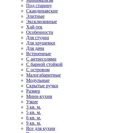
Минимализм
Под старину
Скандинавские
Элитные
Эксклюзивные
Хай-тек
Особенности
Для студии
Для хрущевки
Для дачи
Встроенные
С антресолями
С барной стойкой
С островом
Малогабаритные
Модульные
Скрытые ручки
Размер
Мини-кухни
Узкие
3 кв. м.
5 кв. м.
6 кв. м.
9 кв. м.
Все для кухни