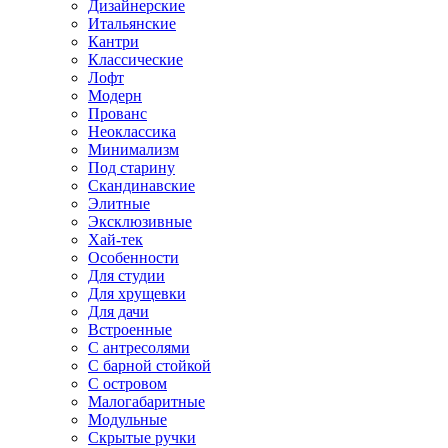
Дизайнерские
Итальянские
Кантри
Классические
Лофт
Модерн
Прованс
Неоклассика
Минимализм
Под старину
Скандинавские
Элитные
Эксклюзивные
Хай-тек
Особенности
Для студии
Для хрущевки
Для дачи
Встроенные
С антресолями
С барной стойкой
С островом
Малогабаритные
Модульные
Скрытые ручки