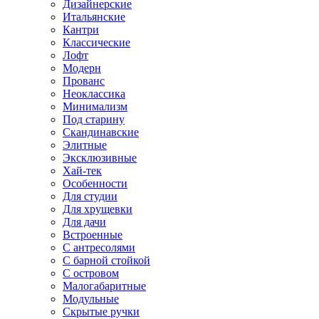
Дизайнерские
Итальянские
Кантри
Классические
Лофт
Модерн
Прованс
Неоклассика
Минимализм
Под старину
Скандинавские
Элитные
Эксклюзивные
Хай-тек
Особенности
Для студии
Для хрущевки
Для дачи
Встроенные
С антресолями
С барной стойкой
С островом
Малогабаритные
Модульные
Скрытые ручки