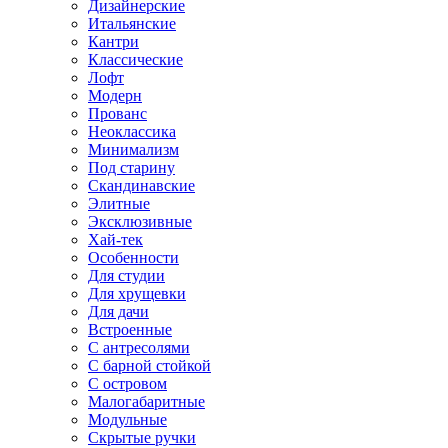
Дизайнерские
Итальянские
Кантри
Классические
Лофт
Модерн
Прованс
Неоклассика
Минимализм
Под старину
Скандинавские
Элитные
Эксклюзивные
Хай-тек
Особенности
Для студии
Для хрущевки
Для дачи
Встроенные
С антресолями
С барной стойкой
С островом
Малогабаритные
Модульные
Скрытые ручки