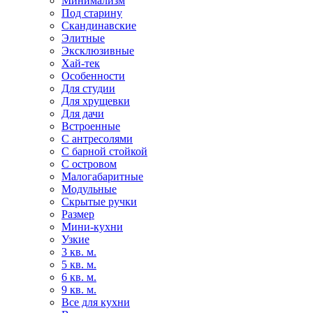
Минимализм
Под старину
Скандинавские
Элитные
Эксклюзивные
Хай-тек
Особенности
Для студии
Для хрущевки
Для дачи
Встроенные
С антресолями
С барной стойкой
С островом
Малогабаритные
Модульные
Скрытые ручки
Размер
Мини-кухни
Узкие
3 кв. м.
5 кв. м.
6 кв. м.
9 кв. м.
Все для кухни