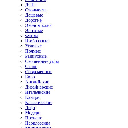
ДСП
Стоимость
Дешевые
Дорогие
Эконом-класс
Элитные
Форма
П-образные
Угловые
Прямые
Радиусные
Скошенные углы
Стиль
Современные
Евро
Английские
Дизайнерские
Итальянские
Кантри
Классические
Лофт
Модерн
Прованс
Неоклассика