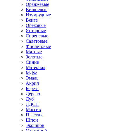
Оранжевые
Вишневые
Изумрудные
Венге
Ореховые
Янтарные
Сиреневые
Салатовые
Фиолетовые
Мятные
Золотые
Синие
Материал
МДФ
Эмаль
Акрил
Береза
Дерево
Дуб
ЛДСП
Массив
Пластик
Шпон
Экошпон
С патиной