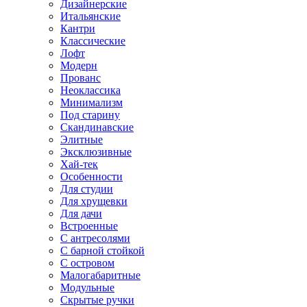
Дизайнерские
Итальянские
Кантри
Классические
Лофт
Модерн
Прованс
Неоклассика
Минимализм
Под старину
Скандинавские
Элитные
Эксклюзивные
Хай-тек
Особенности
Для студии
Для хрущевки
Для дачи
Встроенные
С антресолями
С барной стойкой
С островом
Малогабаритные
Модульные
Скрытые ручки