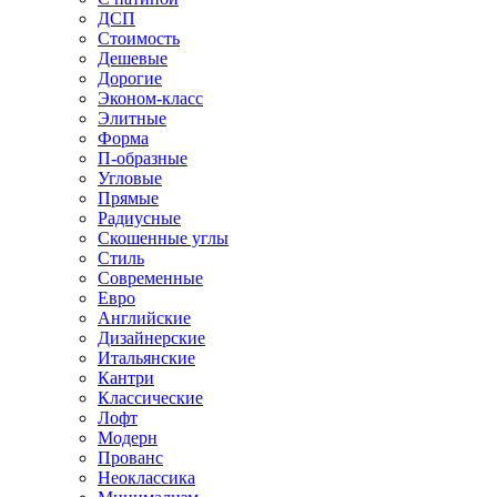
ДСП
Стоимость
Дешевые
Дорогие
Эконом-класс
Элитные
Форма
П-образные
Угловые
Прямые
Радиусные
Скошенные углы
Стиль
Современные
Евро
Английские
Дизайнерские
Итальянские
Кантри
Классические
Лофт
Модерн
Прованс
Неоклассика