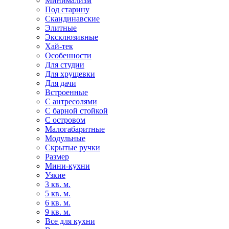
Минимализм
Под старину
Скандинавские
Элитные
Эксклюзивные
Хай-тек
Особенности
Для студии
Для хрущевки
Для дачи
Встроенные
С антресолями
С барной стойкой
С островом
Малогабаритные
Модульные
Скрытые ручки
Размер
Мини-кухни
Узкие
3 кв. м.
5 кв. м.
6 кв. м.
9 кв. м.
Все для кухни