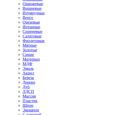
Оранжевые
Вишневые
Изумрудные
Венге
Ореховые
Янтарные
Сиреневые
Салатовые
Фиолетовые
Мятные
Золотые
Синие
Материал
МДФ
Эмаль
Акрил
Береза
Дерево
Дуб
ЛДСП
Массив
Пластик
Шпон
Экошпон
С патиной