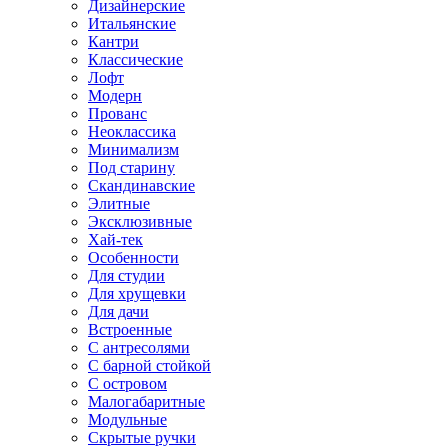
Дизайнерские
Итальянские
Кантри
Классические
Лофт
Модерн
Прованс
Неоклассика
Минимализм
Под старину
Скандинавские
Элитные
Эксклюзивные
Хай-тек
Особенности
Для студии
Для хрущевки
Для дачи
Встроенные
С антресолями
С барной стойкой
С островом
Малогабаритные
Модульные
Скрытые ручки