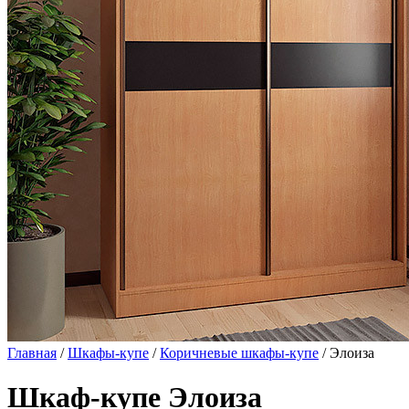
Главная
/
Шкафы-купе
/
Коричневые шкафы-купе
/ Элоиза
Шкаф-купе Элоиза