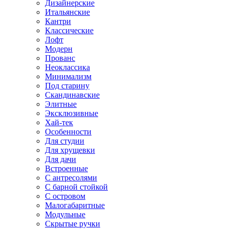
Дизайнерские
Итальянские
Кантри
Классические
Лофт
Модерн
Прованс
Неоклассика
Минимализм
Под старину
Скандинавские
Элитные
Эксклюзивные
Хай-тек
Особенности
Для студии
Для хрущевки
Для дачи
Встроенные
С антресолями
С барной стойкой
С островом
Малогабаритные
Модульные
Скрытые ручки