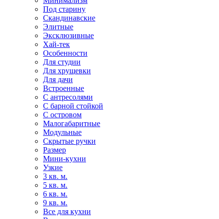
Минимализм
Под старину
Скандинавские
Элитные
Эксклюзивные
Хай-тек
Особенности
Для студии
Для хрущевки
Для дачи
Встроенные
С антресолями
С барной стойкой
С островом
Малогабаритные
Модульные
Скрытые ручки
Размер
Мини-кухни
Узкие
3 кв. м.
5 кв. м.
6 кв. м.
9 кв. м.
Все для кухни