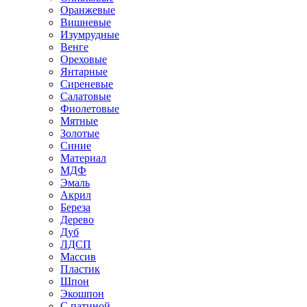
Оранжевые
Вишневые
Изумрудные
Венге
Ореховые
Янтарные
Сиреневые
Салатовые
Фиолетовые
Мятные
Золотые
Синие
Материал
МДФ
Эмаль
Акрил
Береза
Дерево
Дуб
ЛДСП
Массив
Пластик
Шпон
Экошпон
С патиной