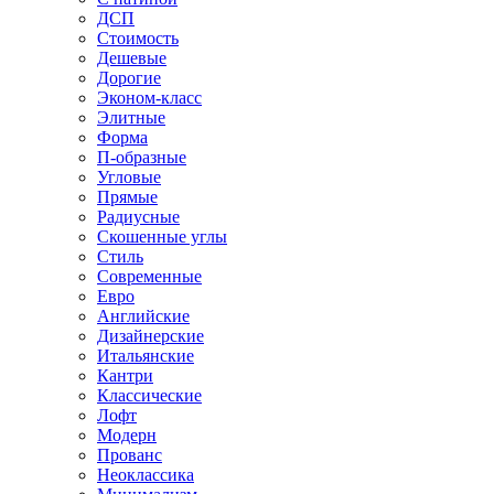
ДСП
Стоимость
Дешевые
Дорогие
Эконом-класс
Элитные
Форма
П-образные
Угловые
Прямые
Радиусные
Скошенные углы
Стиль
Современные
Евро
Английские
Дизайнерские
Итальянские
Кантри
Классические
Лофт
Модерн
Прованс
Неоклассика