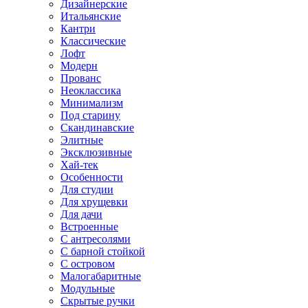
Дизайнерские
Итальянские
Кантри
Классические
Лофт
Модерн
Прованс
Неоклассика
Минимализм
Под старину
Скандинавские
Элитные
Эксклюзивные
Хай-тек
Особенности
Для студии
Для хрущевки
Для дачи
Встроенные
С антресолями
С барной стойкой
С островом
Малогабаритные
Модульные
Скрытые ручки