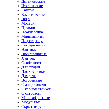
Дизайнерские
Итальянские
Кантри
Классические
Лофт
Модерн
Прованс
Неоклассика
Минимализм
Под старину
Скандинавские
Элитные
Эксклюзивные
Хай-тек
Особенности
Для студии
Для хрущевки
Для дачи
Встроенные
С антресолями
С барной стойкой
С островом
Малогабаритные
Модульные
Скрытые ручки