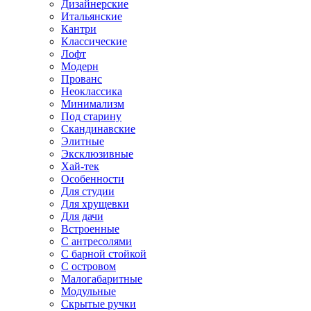
Дизайнерские
Итальянские
Кантри
Классические
Лофт
Модерн
Прованс
Неоклассика
Минимализм
Под старину
Скандинавские
Элитные
Эксклюзивные
Хай-тек
Особенности
Для студии
Для хрущевки
Для дачи
Встроенные
С антресолями
С барной стойкой
С островом
Малогабаритные
Модульные
Скрытые ручки