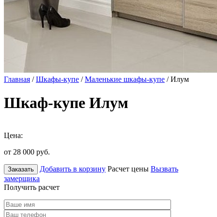
Главная
/
Шкафы-купе
/
Маленькие шкафы-купе
/ Илум
Шкаф-купе Илум
Цена:
от 28 000
руб.
Добавить в корзину
Расчет цены
Вызвать
Заказать
замерщика
Получить расчет