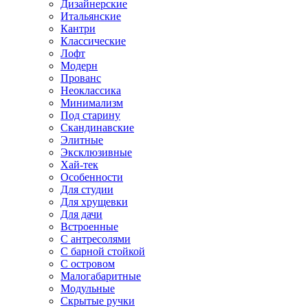
Дизайнерские
Итальянские
Кантри
Классические
Лофт
Модерн
Прованс
Неоклассика
Минимализм
Под старину
Скандинавские
Элитные
Эксклюзивные
Хай-тек
Особенности
Для студии
Для хрущевки
Для дачи
Встроенные
С антресолями
С барной стойкой
С островом
Малогабаритные
Модульные
Скрытые ручки