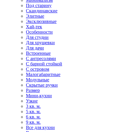
Минимализм
Под старину
Скандинавские
Элитные
Эксклюзивные
Хай-тек
Особенности
Для студии
Для хрущевки
Для дачи
Встроенные
С антресолями
С барной стойкой
С островом
Малогабаритные
Модульные
Скрытые ручки
Размер
Мини-кухни
Узкие
3 кв. м.
5 кв. м.
6 кв. м.
9 кв. м.
Все для кухни