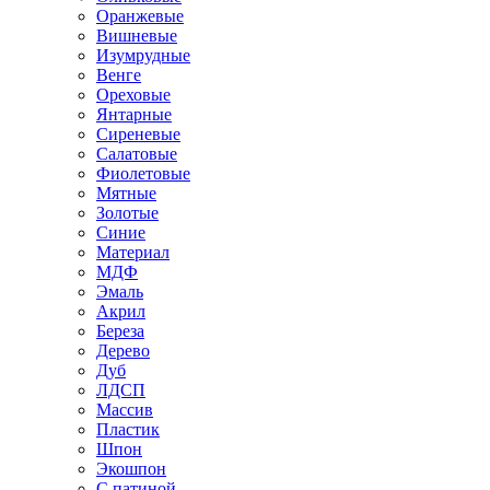
Оранжевые
Вишневые
Изумрудные
Венге
Ореховые
Янтарные
Сиреневые
Салатовые
Фиолетовые
Мятные
Золотые
Синие
Материал
МДФ
Эмаль
Акрил
Береза
Дерево
Дуб
ЛДСП
Массив
Пластик
Шпон
Экошпон
С патиной