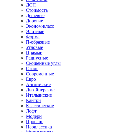
ДСП
Стоимость
Дешевые
Дорогие
Эконом-класс
Элитные
Форма
П-образные
Угловые
Прямые
Радиусные
Скошенные углы
Стиль
Современные
Евро
Английские
Дизайнерские
Итальянские
Кантри
Классические
Лофт
Модерн
Прованс
Неоклассика