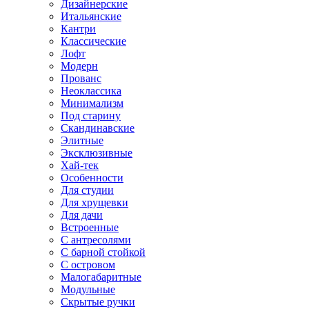
Дизайнерские
Итальянские
Кантри
Классические
Лофт
Модерн
Прованс
Неоклассика
Минимализм
Под старину
Скандинавские
Элитные
Эксклюзивные
Хай-тек
Особенности
Для студии
Для хрущевки
Для дачи
Встроенные
С антресолями
С барной стойкой
С островом
Малогабаритные
Модульные
Скрытые ручки