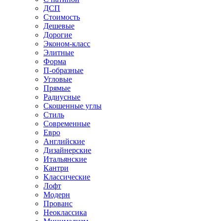
ДСП
Стоимость
Дешевые
Дорогие
Эконом-класс
Элитные
Форма
П-образные
Угловые
Прямые
Радиусные
Скошенные углы
Стиль
Современные
Евро
Английские
Дизайнерские
Итальянские
Кантри
Классические
Лофт
Модерн
Прованс
Неоклассика