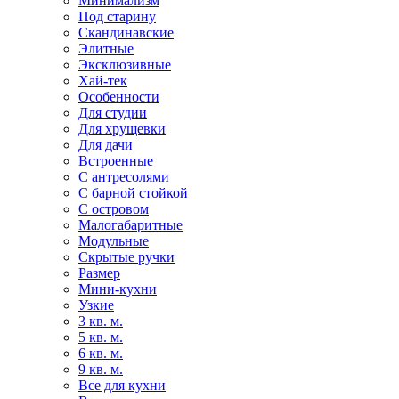
Минимализм
Под старину
Скандинавские
Элитные
Эксклюзивные
Хай-тек
Особенности
Для студии
Для хрущевки
Для дачи
Встроенные
С антресолями
С барной стойкой
С островом
Малогабаритные
Модульные
Скрытые ручки
Размер
Мини-кухни
Узкие
3 кв. м.
5 кв. м.
6 кв. м.
9 кв. м.
Все для кухни