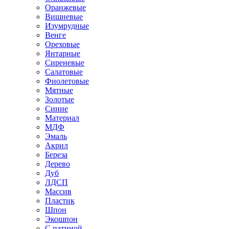
Оранжевые
Вишневые
Изумрудные
Венге
Ореховые
Янтарные
Сиреневые
Салатовые
Фиолетовые
Мятные
Золотые
Синие
Материал
МДФ
Эмаль
Акрил
Береза
Дерево
Дуб
ЛДСП
Массив
Пластик
Шпон
Экошпон
С патиной