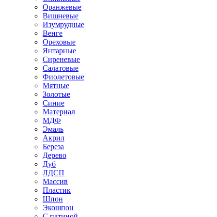
Оранжевые
Вишневые
Изумрудные
Венге
Ореховые
Янтарные
Сиреневые
Салатовые
Фиолетовые
Мятные
Золотые
Синие
Материал
МДФ
Эмаль
Акрил
Береза
Дерево
Дуб
ЛДСП
Массив
Пластик
Шпон
Экошпон
С патиной