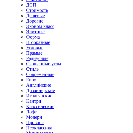
ДСП
Стоимость
Дешевые
Дорогие
Эконом-класс
Элитные
Форма
П-образные
Угловые
Прямые
Радиусные
Скошенные углы
Стиль
Современные
Евро
Английские
Дизайнерские
Итальянские
Кантри
Классические
Лофт
Модерн
Прованс
Неоклассика