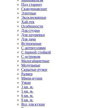
Минимализм
Под старину
Скандинавские
Элитные
Эксклюзивные
Хай-тек
Особенности
Для студии
Для хрущевки
Для дачи
Встроенные
С антресолями
С барной стойкой
С островом
Малогабаритные
Модульные
Скрытые ручки
Размер
Мини-кухни
Узкие
3 кв. м.
5 кв. м.
6 кв. м.
9 кв. м.
Все для кухни