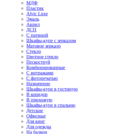
МДФ
Пластик
Alvic Luxe
Эмаль
Акрил
ДСП
С патиной
Шкафы-купе с зеркалом
Матовое зеркало
Стекло
Цветное стекло
Пескоструй
Комбинированные
С витражами
С фотопечатью
Назначение
Шкафы-купе в гостиную
В коридор
В прихожую
Шкафы-купе в спальню
Детские
Офисные
Для книг
Для одежды
На балкон