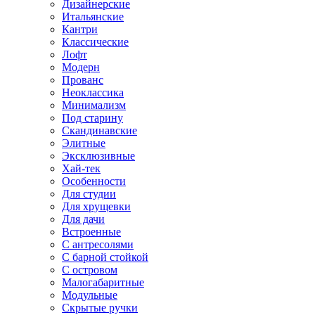
Дизайнерские
Итальянские
Кантри
Классические
Лофт
Модерн
Прованс
Неоклассика
Минимализм
Под старину
Скандинавские
Элитные
Эксклюзивные
Хай-тек
Особенности
Для студии
Для хрущевки
Для дачи
Встроенные
С антресолями
С барной стойкой
С островом
Малогабаритные
Модульные
Скрытые ручки