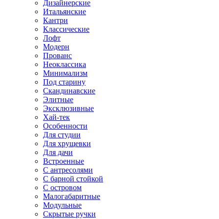
Дизайнерские
Итальянские
Кантри
Классические
Лофт
Модерн
Прованс
Неоклассика
Минимализм
Под старину
Скандинавские
Элитные
Эксклюзивные
Хай-тек
Особенности
Для студии
Для хрущевки
Для дачи
Встроенные
С антресолями
С барной стойкой
С островом
Малогабаритные
Модульные
Скрытые ручки