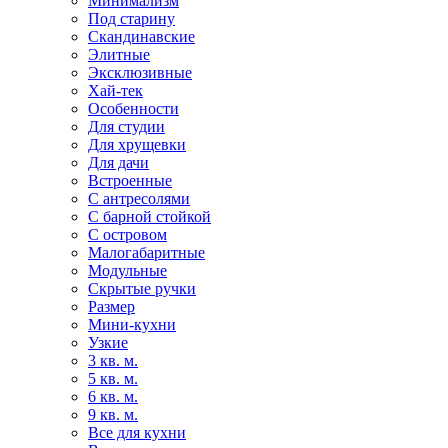
Минимализм
Под старину
Скандинавские
Элитные
Эксклюзивные
Хай-тек
Особенности
Для студии
Для хрущевки
Для дачи
Встроенные
С антресолями
С барной стойкой
С островом
Малогабаритные
Модульные
Скрытые ручки
Размер
Мини-кухни
Узкие
3 кв. м.
5 кв. м.
6 кв. м.
9 кв. м.
Все для кухни