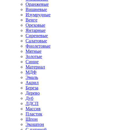
Оранжевые
Вишневые
Изумрудные
Венге
Ореховые
Янтарные
Сиреневые
Салатовые
Фиолетовые
Мятные
Золотые
Синие
Материал
МДФ
Эмаль
Акрил
Береза
Дерево
Дуб
ЛДСП
Массив
Пластик
Шпон
Экошпон
С патиной