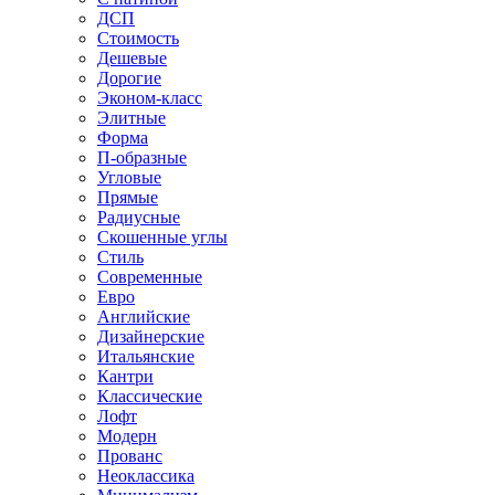
ДСП
Стоимость
Дешевые
Дорогие
Эконом-класс
Элитные
Форма
П-образные
Угловые
Прямые
Радиусные
Скошенные углы
Стиль
Современные
Евро
Английские
Дизайнерские
Итальянские
Кантри
Классические
Лофт
Модерн
Прованс
Неоклассика