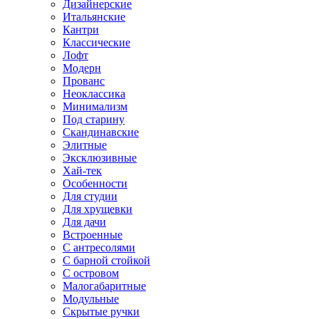
Дизайнерские
Итальянские
Кантри
Классические
Лофт
Модерн
Прованс
Неоклассика
Минимализм
Под старину
Скандинавские
Элитные
Эксклюзивные
Хай-тек
Особенности
Для студии
Для хрущевки
Для дачи
Встроенные
С антресолями
С барной стойкой
С островом
Малогабаритные
Модульные
Скрытые ручки