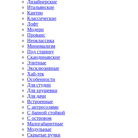
Дизайнерские
Итальянские
Кантри
Классические
Лофт
Модерн
Прованс
Неоклассика
Минимализм
Под старину
Скандинавские
Элитные
Эксклюзивные
Хай-тек
Особенности
Для студии
Для хрущевки
Для дачи
Встроенные
С антресолями
С барной стойкой
С островом
Малогабаритные
Модульные
Скрытые ручки