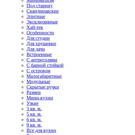
Минимализм
Под старину
Скандинавские
Элитные
Эксклюзивные
Хай-тек
Особенности
Для студии
Для хрущевки
Для дачи
Встроенные
С антресолями
С барной стойкой
С островом
Малогабаритные
Модульные
Скрытые ручки
Размер
Мини-кухни
Узкие
3 кв. м.
5 кв. м.
6 кв. м.
9 кв. м.
Все для кухни