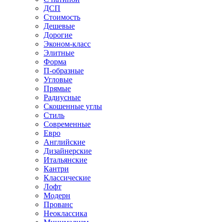
ДСП
Стоимость
Дешевые
Дорогие
Эконом-класс
Элитные
Форма
П-образные
Угловые
Прямые
Радиусные
Скошенные углы
Стиль
Современные
Евро
Английские
Дизайнерские
Итальянские
Кантри
Классические
Лофт
Модерн
Прованс
Неоклассика