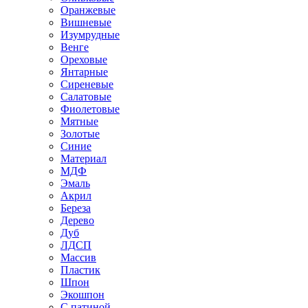
Оранжевые
Вишневые
Изумрудные
Венге
Ореховые
Янтарные
Сиреневые
Салатовые
Фиолетовые
Мятные
Золотые
Синие
Материал
МДФ
Эмаль
Акрил
Береза
Дерево
Дуб
ЛДСП
Массив
Пластик
Шпон
Экошпон
С патиной