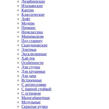
Дизайнерские
Итальянские
Кантри
Классические
Лофт
Модерн
Прованс
Неоклассика
Минимализм
Под старину
Скандинавские
Элитные
Эксклюзивные
Хай-тек
Особенности
Для студии
Для хрущевки
Для дачи
Встроенные
С антресолями
С барной стойкой
С островом
Малогабаритные
Модульные
Скрытые ручки