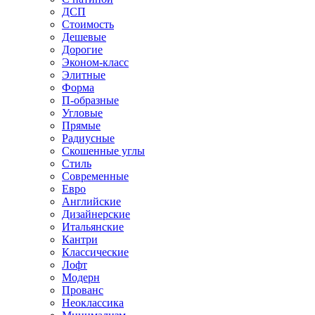
ДСП
Стоимость
Дешевые
Дорогие
Эконом-класс
Элитные
Форма
П-образные
Угловые
Прямые
Радиусные
Скошенные углы
Стиль
Современные
Евро
Английские
Дизайнерские
Итальянские
Кантри
Классические
Лофт
Модерн
Прованс
Неоклассика