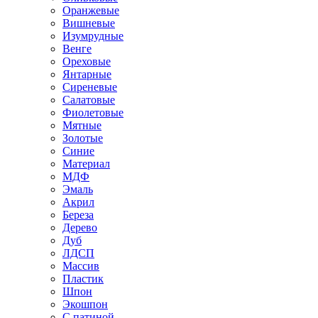
Оранжевые
Вишневые
Изумрудные
Венге
Ореховые
Янтарные
Сиреневые
Салатовые
Фиолетовые
Мятные
Золотые
Синие
Материал
МДФ
Эмаль
Акрил
Береза
Дерево
Дуб
ЛДСП
Массив
Пластик
Шпон
Экошпон
С патиной