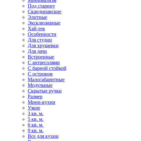
Минимализм
Под старину
Скандинавские
Элитные
Эксклюзивные
Хай-тек
Особенности
Для студии
Для хрущевки
Для дачи
Встроенные
С антресолями
С барной стойкой
С островом
Малогабаритные
Модульные
Скрытые ручки
Размер
Мини-кухни
Узкие
3 кв. м.
5 кв. м.
6 кв. м.
9 кв. м.
Все для кухни